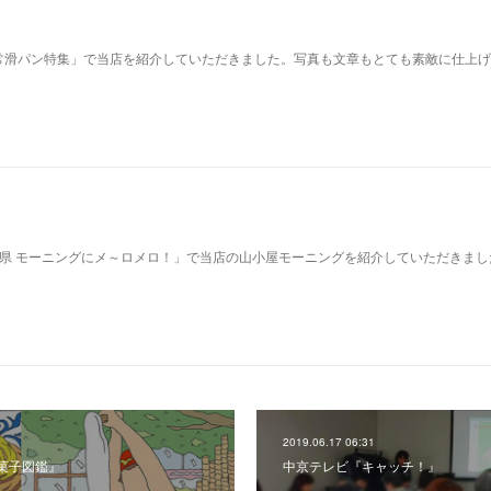
常滑パン特集」で当店を紹介していただきました。写真も文章もとても素敵に仕上げ
。
3県 モーニングにメ～ロメロ！」で当店の山小屋モーニングを紹介していただきまし
2019.06.17 06:31
菓子図鑑』
中京テレビ『キャッチ！』