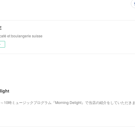
E
 et boulangerie suisse
ー
light
時～10時ミュージックプログラム『Morning Delight』で当店の紹介をしていただ