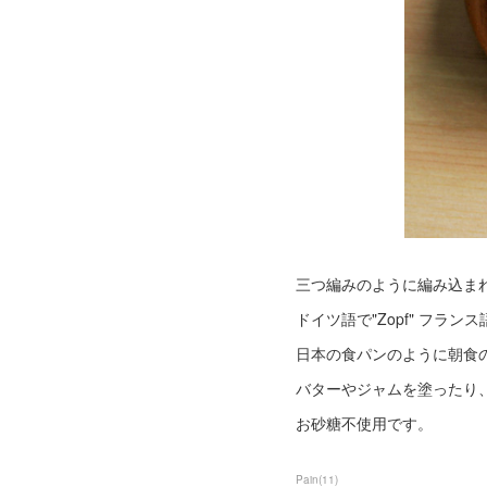
三つ編みのように編み込ま
ドイツ語で"Zopf" フランス語
日本の食パンのように朝食
バターやジャムを塗ったり
お砂糖不使用です。
Pain
(
11
)