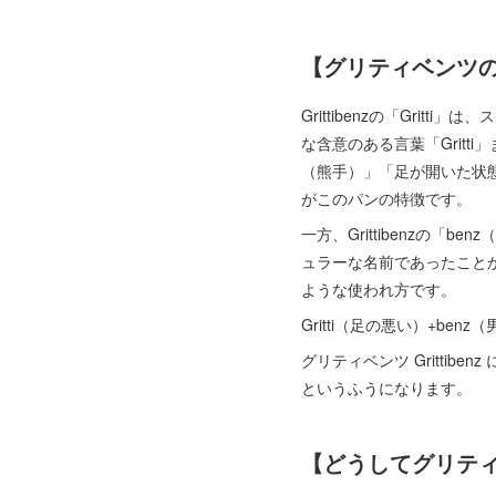
【グリティベンツ
Grittibenzの「Gr
な含意のある言葉「Gritt
（熊手）」「足が開いた状態」
がこのパンの特徴です。
一方、Grittibenzの「b
ュラーな名前であったこと
ような使われ方です。
Gritti（足の悪い）+benz（
グリティベンツ Gritti
というふうになります。
【どうしてグリテ