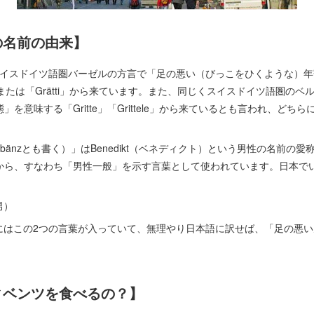
の名前の由来】
itti」は、スイスドイツ語圏バーゼルの方言で「足の悪い（びっこをひくような
i」または「Grätti」から来ています。また、同じくスイスドイツ語圏の
を意味する「Gritte」「Grittele」から来ているとも言われ、どち
enz（bänzとも書く）」はBenedikt（ベネディクト）という男性の名前の愛称
から、すなわち「男性一般」を示す言葉として使われています。日本で
男）
benz にはこの2つの言葉が入っていて、無理やり日本語に訳せば、「足の
ィベンツを食べるの？】