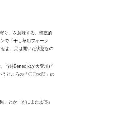
）年寄り」を意味する、軽蔑的
ベルンで「干し草用フォーク
らにせよ、足は開いた状態なの
。当時Benediktが大変ポピ
いうところの「〇〇太郎」の
悪い男」とか「がにまた太郎」