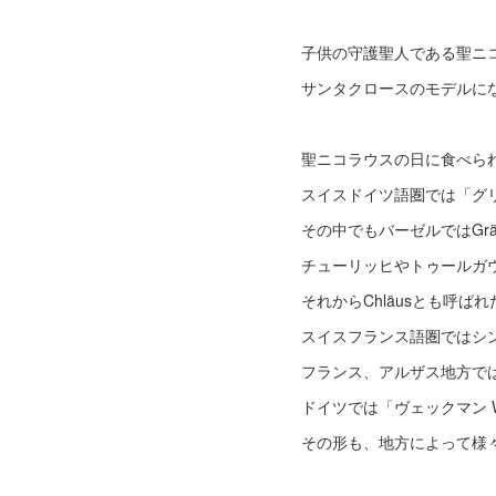
子供の守護聖人である聖ニ
サンタクロースのモデルに
聖ニコラウスの日に食べら
スイスドイツ語圏では「グリティベン
その中でもバーゼルではGrätt
チューリッヒやトゥールガウでは
それからChläusとも呼ば
スイスフランス語圏ではシンプルに
フランス、アルザス地方では「マ
ドイツでは「ヴェックマン W
その形も、地方によって様