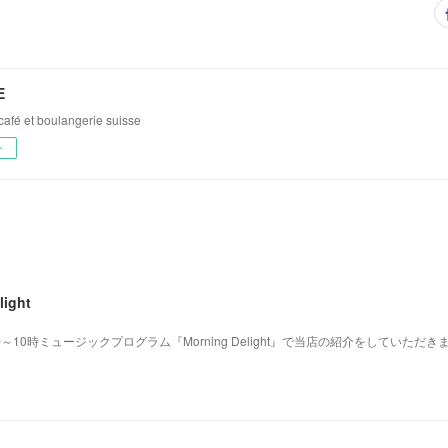
E
 et boulangerie suisse
ー
light
時～10時ミュージックプログラム『Morning Delight』で当店の紹介をしていただ