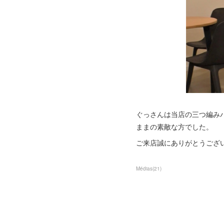
ぐっさんは当店の三つ編み
ままの素敵な方でした。
ご来店誠にありがとうござ
Médias
(
21
)