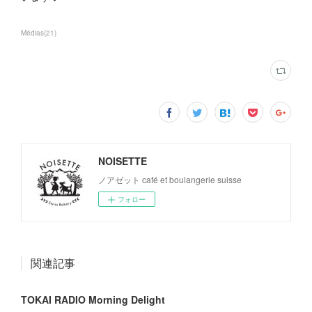
Médias
(
21
)
NOISETTE
ノアゼット café et boulangerie suisse
フォロー
関連記事
TOKAI RADIO Morning Delight