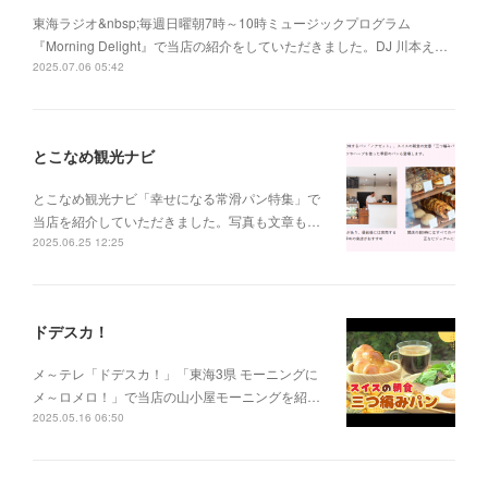
東海ラジオ&nbsp;毎週日曜朝7時～10時ミュージックプログラム
『Morning Delight』で当店の紹介をしていただきました。DJ 川本え…
2025.07.06 05:42
とこなめ観光ナビ
とこなめ観光ナビ「幸せになる常滑パン特集」で
当店を紹介していただきました。写真も文章も…
2025.06.25 12:25
ドデスカ！
メ～テレ「ドデスカ！」「東海3県 モーニングに
メ～ロメロ！」で当店の山小屋モーニングを紹…
2025.05.16 06:50