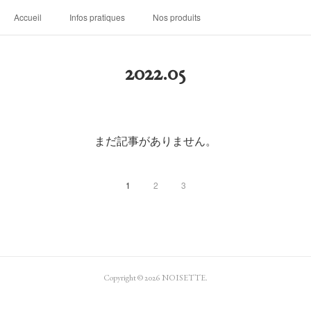
Accueil
Infos pratiques
Nos produits
2022
.
05
まだ記事がありません。
1
2
3
Copyright ©
2026
NOISETTE
.