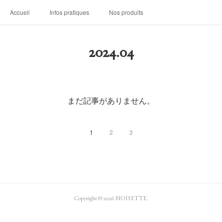
Accueil
Infos pratiques
Nos produits
2024
.
04
まだ記事がありません。
1
2
3
Copyright ©
2026
NOISETTE
.