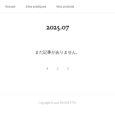
Accueil
Infos pratiques
Nos produits
2025
.
07
まだ記事がありません。
1
2
3
Copyright ©
2026
NOISETTE
.